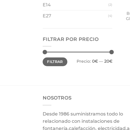
E14
(2)
B
E27
(4)
G
FILTRAR POR PRECIO
Precio
Precio
Precio:
0€
—
20€
FILTRAR
mínimo
máximo
NOSOTROS
Desde 1986 suministramos todo lo
relacionado con instalaciones de
fontanería,calefacción, electricidad,a