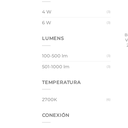
4 W
(3)
6 W
(3)
B
LUMENS
V
100-500 lm
(3)
501-1000 lm
(3)
TEMPERATURA
2700K
(6)
CONEXIÓN