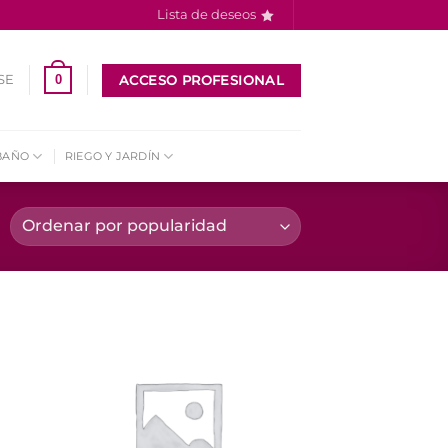
Lista de deseos
ACCESO PROFESIONAL
0
SE
BAÑO
RIEGO Y JARDÍN
dir
Añadir
la
a la
a de
lista de
eos
deseos