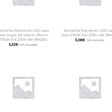
ombilla filamento LED Laes
Bombilla filamento LED La
ela Golpe de Viento 35mm.
Vela 2700K E14 230V 4W 98
2700K E14 230V 4W 984262
5,08
€
IVA incluido
5,32
€
IVA incluido
Añadir
Aña
a la
a 
lista de
list
deseos
des