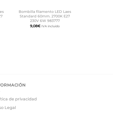
es
Bombilla filamento LED Laes
27
Standard 60mm. 2700K E27
230V 6W 983777
9,08
€
IVA incluido
FORMACIÓN
ítica de privacidad
so Legal