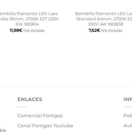
ombilla filamento LED Laes
Bombilla filamento LED La
lobe 95mm. 2700K E27 230V
Standard 64mm. 2700K E
6W 983814
230V 4W 983838
11,98
€
7,62
€
IVA incluido
IVA incluido
ENLACES
IN
Comercial Fontgas
Pol
Canal Fontgas Youtube
Avi
ire