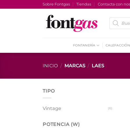
Saltar
Sobre Fontgas
Tiendas
Contacta con nos
al
contenido
Búsqueda
de
productos
FONTANERÍA
CALEFACCIÓN
INICIO
/
MARCAS
/
LAES
TIPO
Vintage
(6)
POTENCIA (W)