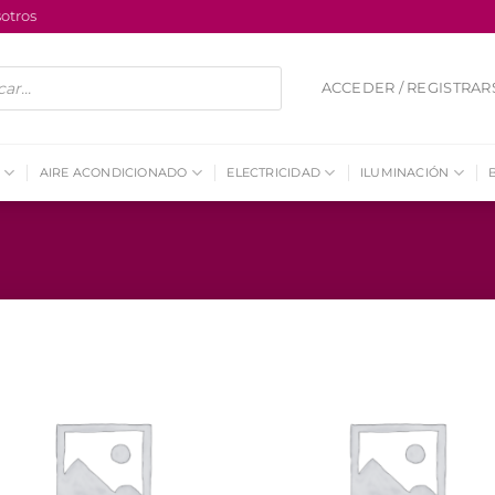
otros
ACCEDER / REGISTRAR
AIRE ACONDICIONADO
ELECTRICIDAD
ILUMINACIÓN
Añadir
Aña
a la
a 
lista de
list
deseos
des