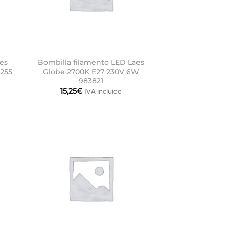
es
Bombilla filamento LED Laes
4255
Globe 2700K E27 230V 6W
983821
15,25
€
IVA incluido
dir
Añadir
la
a la
a de
lista de
eos
deseos