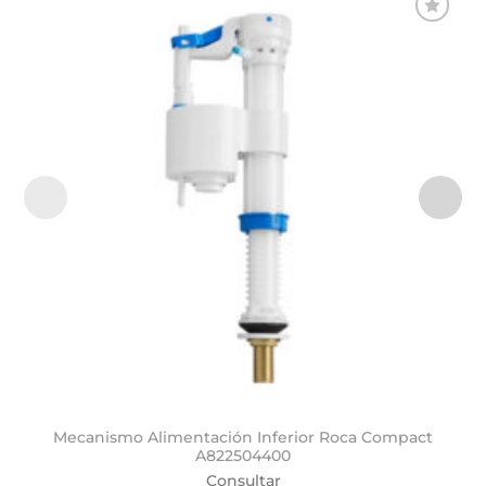
Añadir
a la
lista de
deseos
Mecanismo Alimentación Inferior Roca Compact
A822504400
Consultar